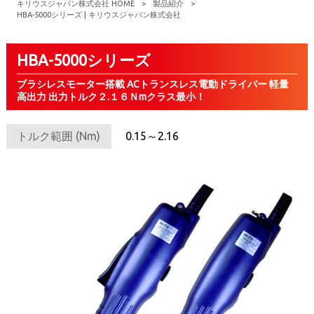
キリウスジャパン株式会社 HOME
>
製品紹介
>
HBA-5000シリーズ | キリウスジャパン株式会社
HBA-5000シリーズ
ブラシレスモーター搭載 ACトランスレス電動ドライバー 軽量
高出力 出力トルク２.１６Ｎmクラス最小！
トルク範囲 (Nm)
0.15～2.16