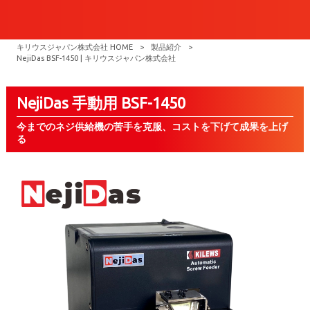
キリウスジャパン株式会社 HOME
>
製品紹介
>
NejiDas BSF-1450 | キリウスジャパン株式会社
NejiDas 手動用 BSF-1450
今までのネジ供給機の苦手を克服、コストを下げて成果を上げ
る