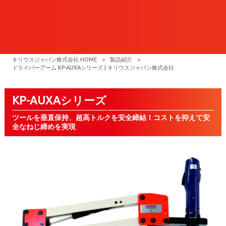
キリウスジャパン株式会社 HOME
>
製品紹介
>
ドライバーアーム KP-AUXAシリーズ | キリウスジャパン株式会社
KP-AUXAシリーズ
ツールを垂直保持、超高トルクを安全締結！コストを抑えて安
全なねじ締めを実現