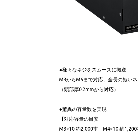
●様々なネジをスムーズに搬送
M3からM6まで対応、全長の短い
（頭部厚0.2mmから対応）
●驚異の容量数を実現
【対応容量の目安：
M3×10 約2,000本 M4×10 約1,2