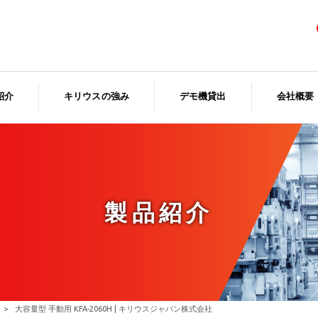
紹介
キリウスの強み
デモ機貸出
会社概要
製品紹介
>
大容量型 手動用 KFA-2060H | キリウスジャパン株式会社