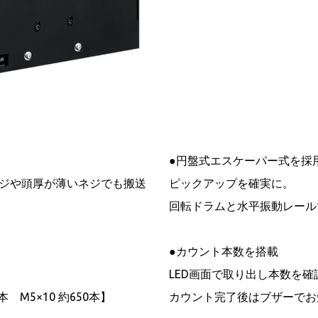
●円盤式エスケーパー式を採
ネジや頭厚が薄いネジでも搬送
ピックアップを確実に。
回転ドラムと水平振動レール
●カウント本数を搭載
LED画面で取り出し本数を確
00本 M5×10 約650本】
カウント完了後はブザーでお