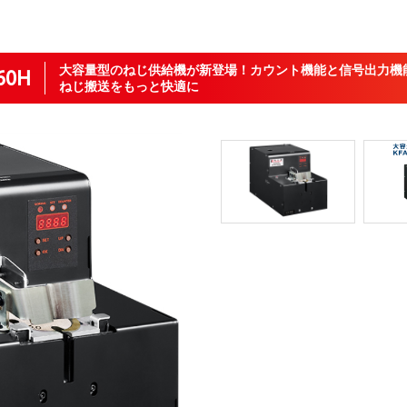
大容量型のねじ供給機が新登場！カウント機能と信号出力機
60H
ねじ搬送をもっと快適に