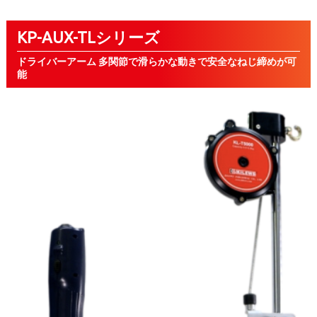
KP-AUX-TLシリーズ
ドライバーアーム 多関節で滑らかな動きで安全なねじ締めが可
能